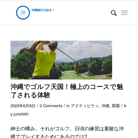
沖縄でゴルフ天国！極上のコースで魅
了される体験
/
/
/
2023年6月8日
0 Comments
in
アクティビティ
,
沖縄
,
那覇
b
y
junichi91
紳士の嗜み。それがゴルフ。日頃の練習は素敵な沖
縄でプレイするためにあるのでは?